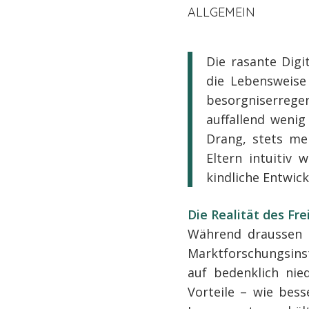
ALLGEMEIN
Die rasante Digi
die Lebensweise 
besorgniserreg
auffallend weni
Drang, stets me
Eltern intuitiv
kindliche Entwick
Die Realität des Fre
Während draussen zu
Marktforschungsinst
auf bedenklich nie
Vorteile – wie bess