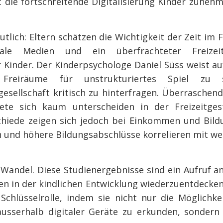
 die fortschreitende Digitalisierung Kinder zuneh
tlich: Eltern schätzen die Wichtigkeit der Zeit im 
itale Medien und ein überfrachteter Freize
Kinder. Der Kinderpsychologe Daniel Süss weist a
 Freiräume für unstrukturiertes Spiel zu 
esellschaft kritisch zu hinterfragen. Überraschend 
ete sich kaum unterscheiden in der Freizeitges
chiede zeigen sich jedoch bei Einkommen und Bild
nd höhere Bildungsabschlüsse korrelieren mit weni
n Wandel. Diese Studienergebnisse sind ein Aufruf a
ten in der kindlichen Entwicklung wiederzuentdecken
 Schlüsselrolle, indem sie nicht nur die Möglichke
ausserhalb digitaler Geräte zu erkunden, sondern 