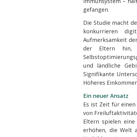
Immunsystem – hält
gefangen.
Die Studie macht deu
konkurrieren dig
Aufmerksamkeit der 
der Eltern hin,
Selbstoptimierungsg
und ländliche Gebi
Signifikante Unters
Höheres Einkommen u
Ein neuer Ansatz
Es ist Zeit für eine
von Freiluftaktivitä
Eltern spielen eine
erhöhen, die Welt 