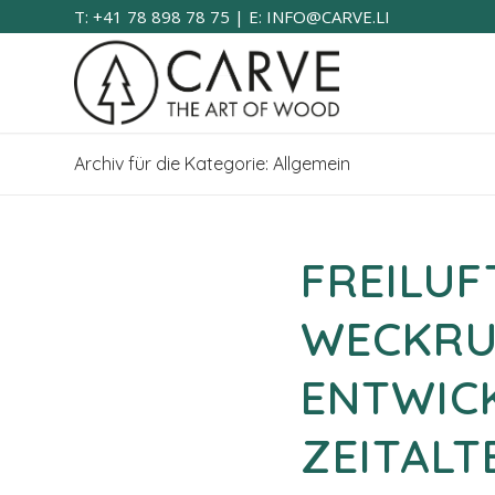
T: +41 78 898 78 75 | E: INFO@CARVE.LI
Archiv für die Kategorie: Allgemein
FREILUF
WECKRUF
ENTWICK
ZEITALT