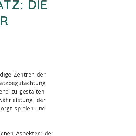
TZ: DIE
ER
ndige Zentren der
latzbegutachtung
end zu gestalten.
ährleistung der
orgt spielen und
denen Aspekten: der