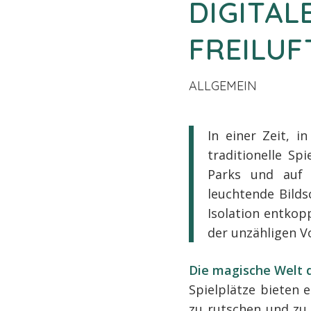
DIGITAL
FREILU
ALLGEMEIN
In einer Zeit, 
traditionelle Sp
Parks und auf 
leuchtende Bilds
Isolation entkop
der unzähligen Vo
Die magische Welt d
Spielplätze bieten e
zu rutschen und zu 